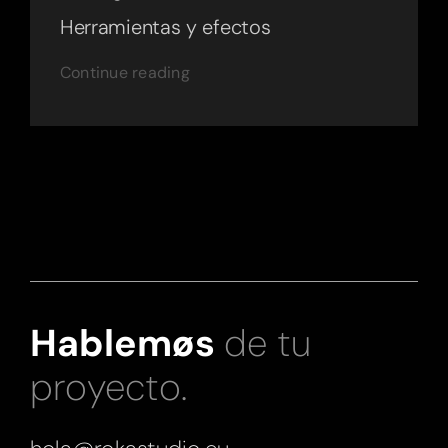
Herramientas y efectos
Continue reading
Hablemøs
de tu
proyecto.