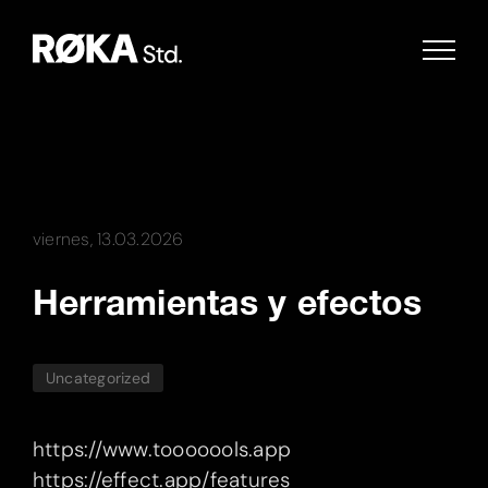
Saltar
al
contenido
viernes, 13.03.2026
Herramientas y efectos
Uncategorized
https://www.tooooools.app
https://effect.app/features