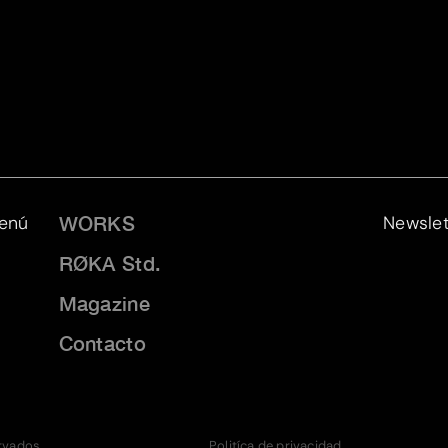
enú
Newslet
WORKS
RØKA Std.
Magazine
Contacto
ervados
Politíca de privacidad