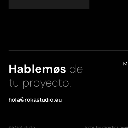
M
Hablemøs
de
tu proyecto.
hola@rokastudio.eu
© RØKA Studio.
Todos los derechos res