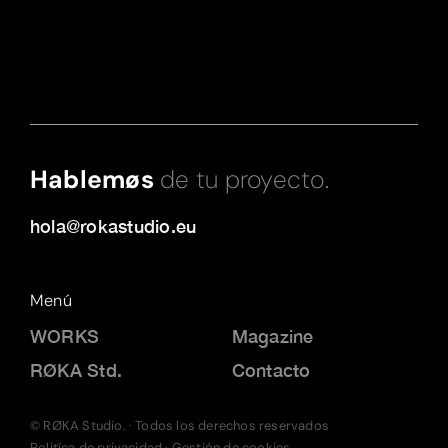
Hablemøs
de tu proyecto.
hola@rokastudio.eu
Menú
WORKS
Magazine
RØKA Std.
Contacto
© RØKA Studio. · Todos los derechos reservados
Politíca de privacidad
·
Gestión de cookies