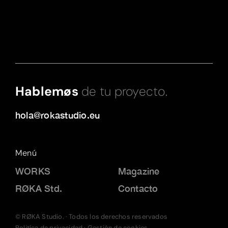
Hablemøs
de tu proyecto.
hola@rokastudio.eu
Menú
WORKS
Magazine
RØKA Std.
Contacto
© RØKA Studio. · Todos los derechos reservados
Politíca de privacidad
·
Gestión de cookies