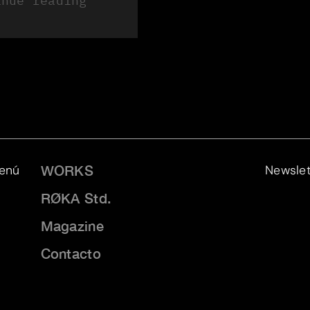
inue reading
enú
Newslet
WORKS
RØKA Std.
Magazine
Contacto