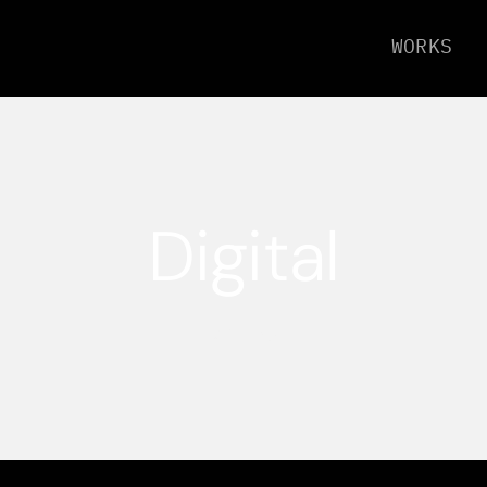
WORKS
Digital
2 items