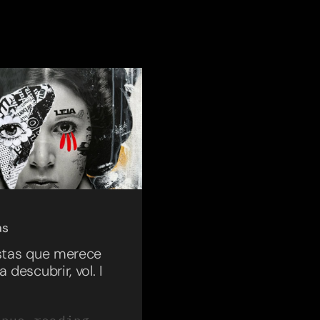
as
istas que merece
a descubrir, vol. I