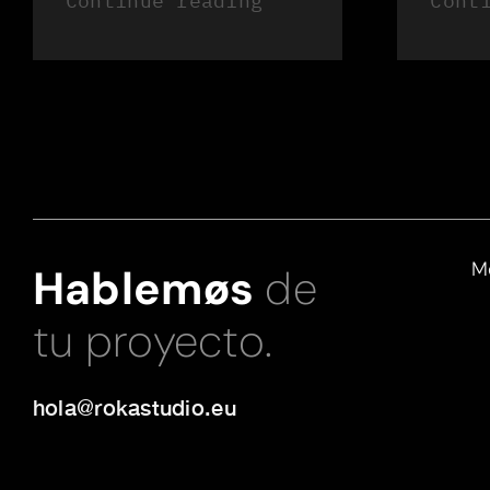
Continue reading
Cont
M
Hablemøs
de
tu proyecto.
hola@rokastudio.eu