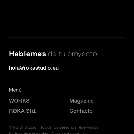
Hablemøs
de tu proyecto.
hola@rokastudio.eu
Menú
WORKS
Magazine
RØKA Std.
Contacto
© RØKA Studio. · Todos los derechos reservados
Politíca de privacidad
·
Gestión de cookies