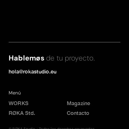
Hablemøs
de tu proyecto.
hola@rokastudio.eu
Menú
WORKS
Magazine
RØKA Std.
Contacto
© RØKA Studio. · Todos los derechos reservados