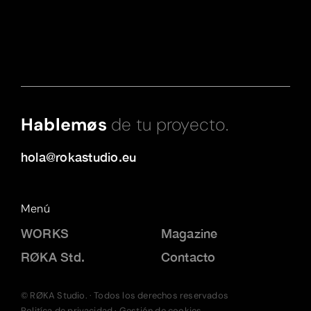
Hablemøs
de tu proyecto.
hola@rokastudio.eu
Menú
WORKS
Magazine
RØKA Std.
Contacto
© RØKA Studio. · Todos los derechos reservados
Politíca de privacidad
·
Gestión de cookies